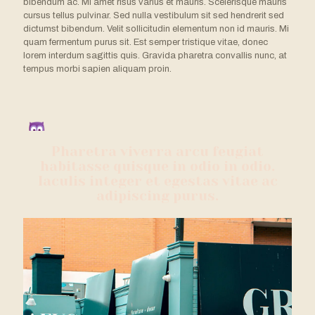
bibendum ac. Mi amet risus varius et mauris. Scelerisque mauris
cursus tellus pulvinar. Sed nulla vestibulum sit sed hendrerit sed
dictumst bibendum. Velit sollicitudin elementum non id mauris. Mi
quam fermentum purus sit. Est semper tristique vitae, donec
lorem interdum sagittis quis. Gravida pharetra convallis nunc, at
tempus morbi sapien aliquam proin.
Pharetra viverra arcu feugiat
habitasse quisque in odio in odio.
Iaculis integer et egestas vitae ac
adipiscing purus.