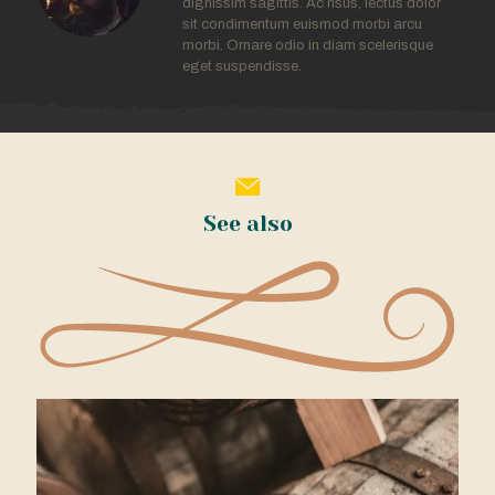
dignissim sagittis. Ac risus, lectus dolor
sit condimentum euismod morbi arcu
morbi. Ornare odio in diam scelerisque
eget suspendisse.
See also