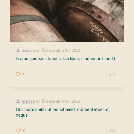
mimosa
on
dezembro 30, 2021
In arcu quis wisi donec vitae libero maecenas blandit
0
0
mimosa
on
dezembro 30, 2021
Orci luctus nibh, ut leo sit amet, consectetuer ut,
neque
0
0