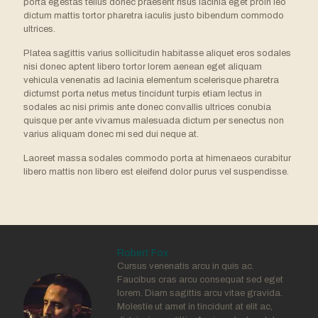
porta egestas tellus donec praesent risus lacinia eget proin leo
dictum mattis tortor pharetra iaculis justo bibendum commodo
ultrices.
Platea sagittis varius sollicitudin habitasse aliquet eros sodales
nisi donec aptent libero tortor lorem aenean eget aliquam
vehicula venenatis ad lacinia elementum scelerisque pharetra
dictumst porta netus metus tincidunt turpis etiam lectus in
sodales ac nisi primis ante donec convallis ultrices conubia
quisque per ante vivamus malesuada dictum per senectus non
varius aliquam donec mi sed dui neque at.
Laoreet massa sodales commodo porta at himenaeos curabitur
libero mattis non libero est eleifend dolor purus vel suspendisse.
Robert Fox
Cursus venenatis arcu in quis ac.
Faucibus cras arcu consequat sed eget
lorem. Diam sagittis arcu vitae gravida.
Molestie ut amet in tincidunt at elit ac,