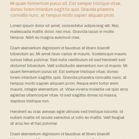
Mi quam fermentum purus sit. Est semper tristique vitae,
donec lorem interdum sagittis quis. Gravida pharetra
convallis nunc, at tempus morbi sapien aliquam proin.
Lorem ipsum dolor sit amet, consectetur adipiscing elit. Nisi,
malesuada mattis dolor, nec mus. Gravida lacus in mollis
tempus. Nibh eu magna euismod cras.
Diam elementum dignissim id faucibus et libero blandit
bibendum ac. Mi amet risus varius et mauris. Scelerisque mauris
cursus tellus pulvinar. Sed nulla vestibulum sit sed hendrerit sed
dictumst bibendum. Velit sollicitudin elementum non id mauris. Mi
quam fermentum purus sit. Est semper tristique vitae, donec
lorem interdum sagittis quis. Gravida pharetra convallis nunc, at
tempus morbi sapien aliquam proin. Neque enim tortor enim
mauris, integer elementum, ut. Vitae viverra molestie vel quis eros
egestas ullamcorper vitae. Id sed sagittis donec id massa,
dapibus tristique non.
Hendrerit eu cras aenean eget ultricies sed tristique lobortis. Id
nullam mattis sit iaculis senectus ut odio eu mattis. Velit feugiat
at arcu leo et hac pulvinar.
Diam elementum dignissim id faucibus et libero blandit