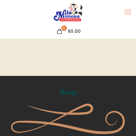
0
$0.00
Blog