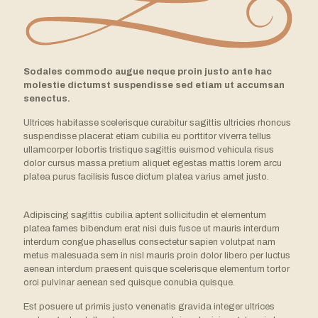
Sodales commodo augue neque proin justo ante hac
molestie dictumst suspendisse sed etiam ut accumsan
senectus.
Ultrices habitasse scelerisque curabitur sagittis ultricies rhoncus
suspendisse placerat etiam cubilia eu porttitor viverra tellus
ullamcorper lobortis tristique sagittis euismod vehicula risus
dolor cursus massa pretium aliquet egestas mattis lorem arcu
platea purus facilisis fusce dictum platea varius amet justo.
Adipiscing sagittis cubilia aptent sollicitudin et elementum
platea fames bibendum erat nisi duis fusce ut mauris interdum
interdum congue phasellus consectetur sapien volutpat nam
metus malesuada sem in nisl mauris proin dolor libero per luctus
aenean interdum praesent quisque scelerisque elementum tortor
orci pulvinar aenean sed quisque conubia quisque.
Est posuere ut primis justo venenatis gravida integer ultrices