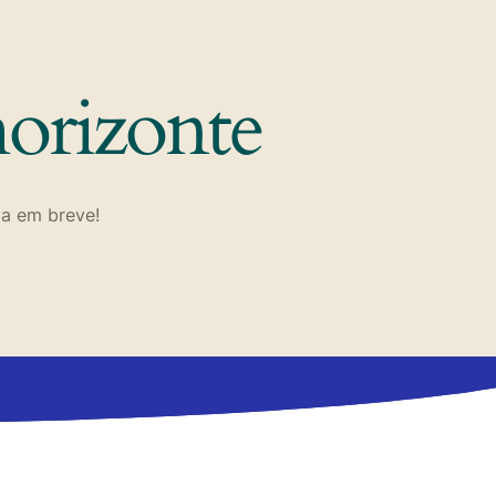
horizonte
da em breve!